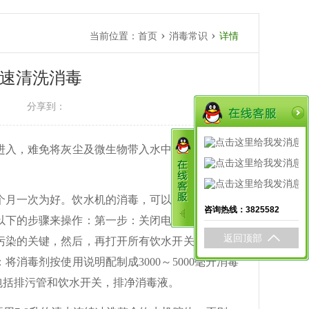
›
›
当前位置：
首页
消毒常识
详情
速清洗消毒
分享到：
绿
进入，难免将灰尘及微生物带入水中，为了保证喝
绿
绿
月一次为好。饮水机的消毒，可以请桶装饮用水
咨询热线：3825582
以下的步骤来操作：第一步：关闭电源，先打开饮
返回顶部
污染的关键，然后，再打开所有饮水开关放水。第
消毒剂按使用说明配制成3000～5000毫升消毒
包括排污管和饮水开关，排净消毒液。