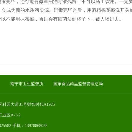
完毕，还可能有微量的消毒液残留，不可以马上饮用。一定要用
，会成为新的水质污染源。消毒完毕之后，用酒精棉花擦洗开关
所以不能用抹布擦，否则会有细菌沾到杯子卜，被人喝进去。
通
南宁市卫生监督所
国家食品药品监督管理总局
科园大道31号财智时代A1925
区A-1-2
5582 手机：13978868028