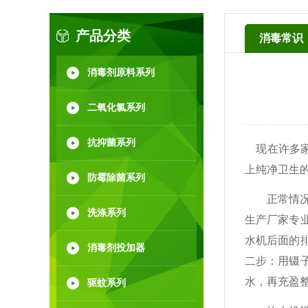
产品分类
消毒常识
消毒剂原料系列
二氧化氯系列
抗抑菌系列
现在许多家
上纯净卫生
防霉除菌系列
正常情况下
洗涤系列
生产厂家专
水机后面的
消毒剂投加器
二步：用镊子
水，再充盈
驱蚊系列